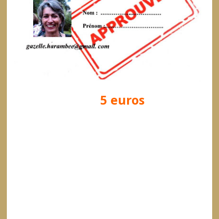
Vous envoyez
5 euros
par
chèque
à l’ordre
de « Gazelle Harambee »
avec
vos coordonnées,
sans oublier votre adresse
mail